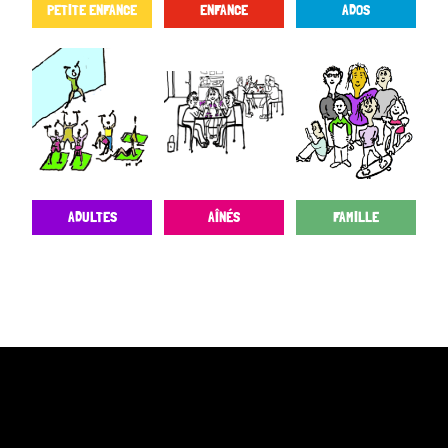
PETITE ENFANCE
ENFANCE
ADOS
ADULTES
AÎNÉS
FAMILLE