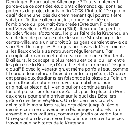
Denkinger. Pourquoi en Allemagne ? Tout simplement
parce-que ce sont des étudiants allemands qui sont les
porteurs du projet depuis la fin 2008. L’intitulé "De quai à
quai" donne une idée du cheminement qui pourrait être
suivi, or, l’intitulé allemand, lui, donne une idée de
l’ambiance qui pourrait être créée (Orte zum Flanieren
und Verweilen in Strassburg Süd) : lieux où l’on peut se
balader, flaner, s’attarder... Ne plus faire de la Krutenau un
simple lieu de passage entre le sud de Strasbourg et le
centre-ville, mais un endroit où les gens auraient envie de
s’arrêter. Du coup, les 8 projets proposés diffèrent même
si les lieux choisis se retrouvent régulièrement. Par
exemple, 4 travaux mettent en scène la place d’Austerlitz.
D’ailleurs, le concept le plus retenu est celui du lien entre
les place de la Bourse, d’Auterlitz et du Corbeau ("De quai
à quai" !) avec la végétation, et même parfois l’eau, comme
fil conducteur (élargir l’idée du centre au piéton). D’autres
ont pensé aux étudiants en faisant de la place du Foin un
point attractif, notamment avec du mobilier urbain
original, et piétonié. Il y en a qui ont continué en les
faisant passer par la rue de Zurich, puis la place du Pont
aux chats pour enfin arriver sur le quai des Bâteliers
grâce à des liens végétaux. Un des derniers projets
délimitait la manufacture, les arts déco jusqu’à l’école
derrière comme nouveau lieu d’échanges culturels : un
ensemble sans voitures, comme un jardin ouvert à tous.
Un exposition devrait avoir lieu afin de montrer tous ces
travaux aux habitants de la Krutenau.