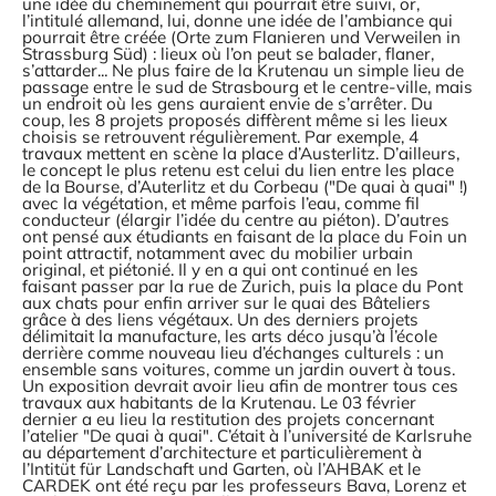
une idée du cheminement qui pourrait être suivi, or,
l’intitulé allemand, lui, donne une idée de l’ambiance qui
pourrait être créée (Orte zum Flanieren und Verweilen in
Strassburg Süd) : lieux où l’on peut se balader, flaner,
s’attarder... Ne plus faire de la Krutenau un simple lieu de
passage entre le sud de Strasbourg et le centre-ville, mais
un endroit où les gens auraient envie de s’arrêter. Du
coup, les 8 projets proposés diffèrent même si les lieux
choisis se retrouvent régulièrement. Par exemple, 4
travaux mettent en scène la place d’Austerlitz. D’ailleurs,
le concept le plus retenu est celui du lien entre les place
de la Bourse, d’Auterlitz et du Corbeau ("De quai à quai" !)
avec la végétation, et même parfois l’eau, comme fil
conducteur (élargir l’idée du centre au piéton). D’autres
ont pensé aux étudiants en faisant de la place du Foin un
point attractif, notamment avec du mobilier urbain
original, et piétonié. Il y en a qui ont continué en les
faisant passer par la rue de Zurich, puis la place du Pont
aux chats pour enfin arriver sur le quai des Bâteliers
grâce à des liens végétaux. Un des derniers projets
délimitait la manufacture, les arts déco jusqu’à l’école
derrière comme nouveau lieu d’échanges culturels : un
ensemble sans voitures, comme un jardin ouvert à tous.
Un exposition devrait avoir lieu afin de montrer tous ces
travaux aux habitants de la Krutenau. Le 03 février
dernier a eu lieu la restitution des projets concernant
l’atelier "De quai à quai". C’était à l’université de Karlsruhe
au département d’architecture et particulièrement à
l’Intitüt für Landschaft und Garten, où l’AHBAK et le
CARDEK ont été reçu par les professeurs Bava, Lorenz et