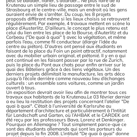
peut se balader, flaner, s’attarder... Ne plus faire de la
Krutenau un simple lieu de passage entre le sud de
Strasbourg et le centre-ville, mais un endroit où les gens
auraient envie de s’arrêter. Du coup, les 8 projets
proposés diffèrent même si les lieux choisis se retrouvent
régulièrement. Par exemple, 4 travaux mettent en scène la
place d’Austerlitz. D’ailleurs, le concept le plus retenu est
celui du lien entre les place de la Bourse, d’Auterlitz et du
Corbeau ("De quai à quai" !) avec la végétation, et même
parfois l’eau, comme fil conducteur (élargir l’idée du
centre au piéton). D’autres ont pensé aux étudiants en
faisant de la place du Foin un point attractif, notamment
avec du mobilier urbain original, et piétonié. Il y en a qui
ont continué en les faisant passer par la rue de Zurich,
puis la place du Pont aux chats pour enfin arriver sur le
quai des Bâteliers grâce à des liens végétaux. Un des
derniers projets délimitait la manufacture, les arts déco
jusqu’à l’école derrière comme nouveau lieu d’échanges
culturels : un ensemble sans voitures, comme un jardin
ouvert à tous.
Un exposition devrait avoir lieu afin de montrer tous ces
travaux aux habitants de la Krutenau.Le 03 février dernier
a eu lieu la restitution des projets concernant l’atelier "De
quai à quai". C’était à l’université de Karlsruhe au
département d’architecture et particulièrement à l’Intitüt
für Landschaft und Garten, où l’AHBAK et le CARDEK ont
été reçu par les professeurs Bava, Lorenz et Denkinger.
Pourquoi en Allemagne ? Tout simplement parce-que ce
sont des étudiants allemands qui sont les porteurs du
projet depuis la fin 2008. L’intitulé "De quai à quai" donne